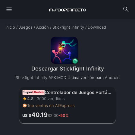
menu
search
Inicio
/
Juegos
/
Acción
/
Stickfight Infinity
/
Download
Descargar Stickfight Infinity
Stickfight Infinity APK MOD Última versión para Android
Controlador de Juegos Portátil Original con Pantalla HD de 3.5 Pulgadas, Batería Recargable – Regalo de Navidad Perfecto para Gamers
★
4.8
3000 vendidos
Top ventas en AliExpress
40.19
US $
82.00
-50%