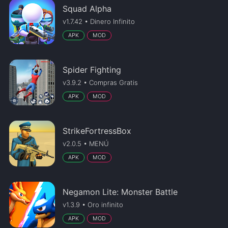
Squad Alpha
v1.7.42 • Dinero Infinito
APK
MOD
Spider Fighting
v3.9.2 • Compras Gratis
APK
MOD
StrikeFortressBox
v2.0.5 • MENÚ
APK
MOD
Negamon Lite: Monster Battle
v1.3.9 • Oro infinito
APK
MOD