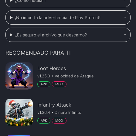
¿Cómo instalar?
¡No importa la advertencia de Play Protect!
¿Es seguro el archivo que descargo?
RECOMENDADO PARA TI
Loot Heroes
v1.25.0 • Velocidad de Ataque
APK
MOD
Infantry Attack
v1.36.4 • Dinero Infinito
APK
MOD